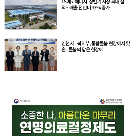
LS에코에너지, 상반기 사상 최대 실
적…매출 전년비 33% 증가
인천시 ․ 복지부, 통합돌봄 현장에서 맞
손...돌봄의 답은 현장에