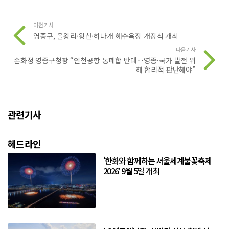
이전기사
영종구, 을왕리·왕산·하나개 해수욕장 개장식 개최
다음기사
손화정 영종구청장 “인천공항 통폐합 반대‥영종·국가 발전 위
해 합리적 판단해야”
관련기사
헤드라인
'한화와 함께하는 서울세계불꽃축제
2026' 9월 5일 개최