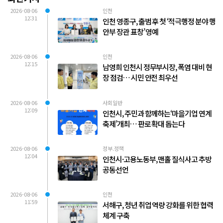
2026-08-06
인천
12:31
인천 영종구, 출범 후 첫 ‘적극행정 분야 행
안부 장관 표창’ 영예
2026-08-06
인천
12:15
남영희 인천시 정무부시장, 폭염 대비 현
장 점검… 시민 안전 최우선
2026-08-06
사회일반
12:09
인천시, 주민과 함께하는‘마을기업 연계
축제’개최… 판로 확대 돕는다
2026-08-06
정부.정책
12:04
인천시·고용노동부, 맨홀 질식사고 추방
공동선언
2026-08-06
인천
11:59
서해구, 청년 취업 역량 강화를 위한 협력
체계 구축