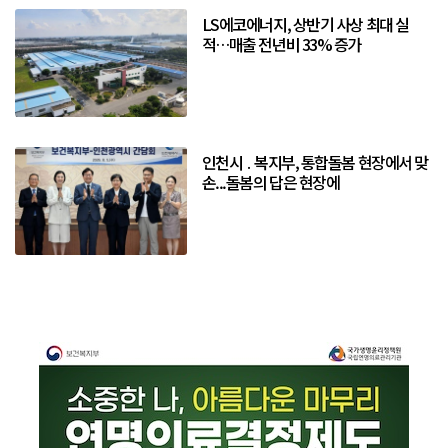
LS에코에너지, 상반기 사상 최대 실
적…매출 전년비 33% 증가
인천시 ․ 복지부, 통합돌봄 현장에서 맞
손...돌봄의 답은 현장에