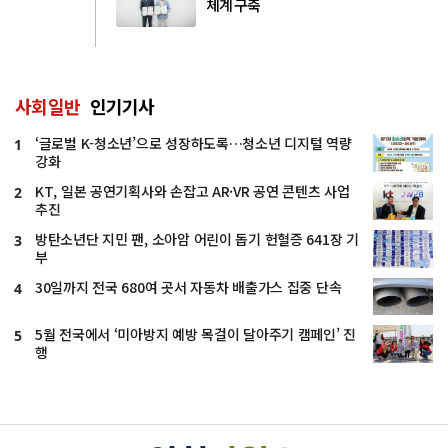
체계 구축
사회일반
인기기사
‘글로벌 K-청소년’으로 성장하도록…청소년 디지털 역량
1
강화
KT, 일본 공연기획사와 손잡고 AR·VR 공연 콘텐츠 사업
2
추진
방탄소년단 지민 팬, 소아암 어린이 돕기 헌혈증 641장 기
3
부
30일까지 전국 680여 곳서 자동차 배출가스 집중 단속
4
5월 전국에서 ‘미아방지 예방 목걸이 달아주기 캠페인’ 진
5
행