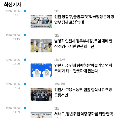
최신기사
2026-08-06
인천
12:31
인천 영종구, 출범 후 첫 ‘적극행정 분야 행
안부 장관 표창’ 영예
2026-08-06
인천
12:15
남영희 인천시 정무부시장, 폭염 대비 현
장 점검… 시민 안전 최우선
2026-08-06
사회일반
12:09
인천시, 주민과 함께하는‘마을기업 연계
축제’개최… 판로 확대 돕는다
2026-08-06
정부.정책
12:04
인천시·고용노동부, 맨홀 질식사고 추방
공동선언
2026-08-06
인천
11:59
서해구, 청년 취업 역량 강화를 위한 협력