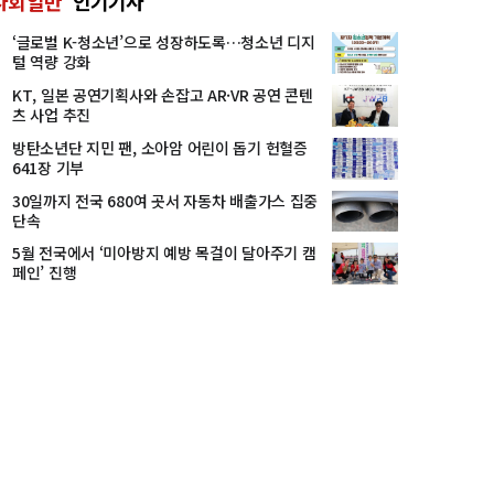
사회일반
인기기사
‘글로벌 K-청소년’으로 성장하도록…청소년 디지
털 역량 강화
KT, 일본 공연기획사와 손잡고 AR·VR 공연 콘텐
츠 사업 추진
방탄소년단 지민 팬, 소아암 어린이 돕기 헌혈증
641장 기부
30일까지 전국 680여 곳서 자동차 배출가스 집중
단속
5월 전국에서 ‘미아방지 예방 목걸이 달아주기 캠
페인’ 진행