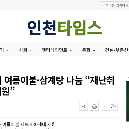
경기
사회
엔터테인먼트
문화
건설/부동산
 여름이불·삼계탕 나눔 “재난취
지원”
 여름이불 세트 430세대 지원