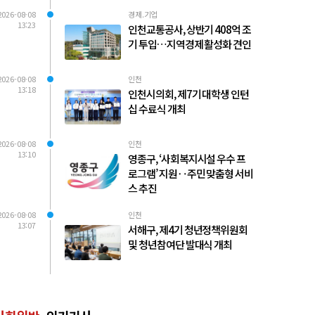
2026-08-08
경제.기업
13:23
인천교통공사, 상반기 408억 조
기 투입…지역경제 활성화 견인
2026-08-08
인천
13:18
인천시의회, 제7기 대학생 인턴
십 수료식 개최
2026-08-08
인천
13:10
영종구, ‘사회복지시설 우수 프
로그램’ 지원‥주민 맞춤형 서비
스 추진
2026-08-08
인천
13:07
서해구, 제4기 청년정책위원회
및 청년참여단 발대식 개최