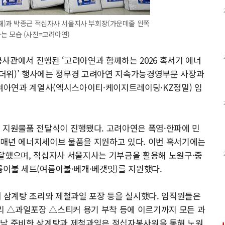
째)과 박종근 적십자사 서울지사 부회장(가운데줄 왼쪽
는 모습 (사진=고려아연)
사관에서 진행된 ‘고려아연과 함께하는 2026 혹서기 에너
더위)’ 행사에는 정무경 고려아연 지속가능경영부문 사장과
려아연과 계열사(엑시스아이티·케이지트레이딩·KZ정밀) 임
 지원물품 전달식이 진행됐다. 고려아연은 폭염·한파에 민
 매년 에너지세이브 물품을 지원하고 있다. 이번 혹서기에는
전달했으며, 적십자사 서울지사는 기부금을 활용해 노원구·중
름이불 세트(여름이불·베개·베갯잇)를 지원했다.
삼계탕 조리와 제철과일 포장 등을 실시했다. 임직원들은
 △과일포장 △스티커 용기 부착 등에 이르기까지 모든 과
이날 준비한 삼계탕과 제철과일은 적십자봉사원을 통해 노원