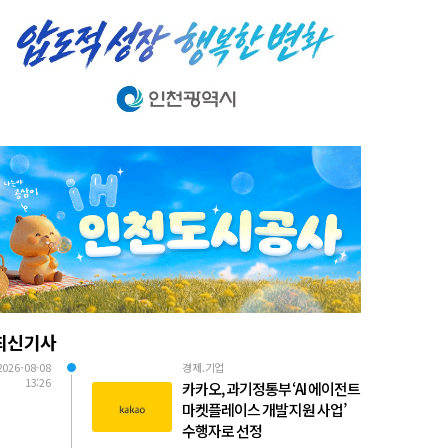
최신기사
2026-08-08
경제.기업
13:26
카카오, 과기정통부 ‘AI 에이전트
마켓플레이스 개발 지원 사업’
수행자로 선정