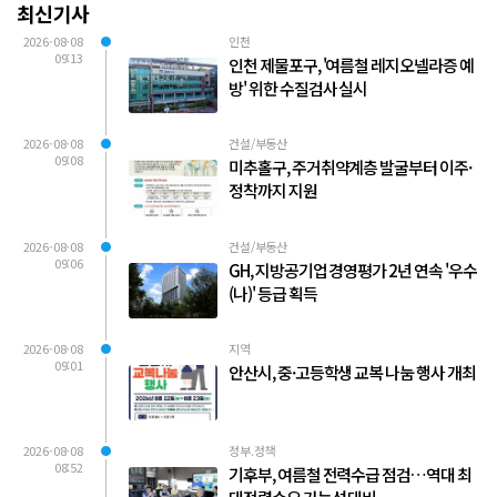
최신기사
2026-08-08
인천
09:13
인천 제물포구, '여름철 레지오넬라증 예
방' 위한 수질검사 실시
2026-08-08
건설/부동산
09:08
미추홀구, 주거취약계층 발굴부터 이주·
정착까지 지원
2026-08-08
건설/부동산
09:06
GH, 지방공기업 경영평가 2년 연속 '우수
(나)' 등급 획득
2026-08-08
지역
09:01
안산시, 중·고등학생 교복 나눔 행사 개최
2026-08-08
정부.정책
08:52
기후부, 여름철 전력수급 점검…역대 최