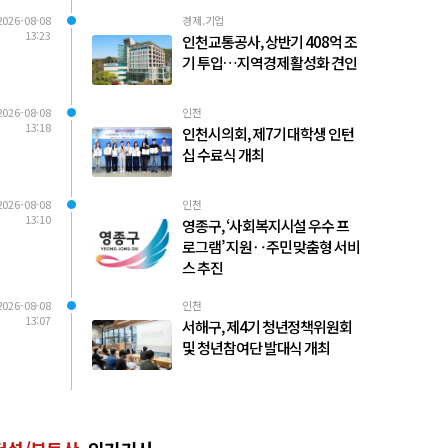
2026-08-08
경제.기업
13:23
인천교통공사, 상반기 408억 조
기 투입…지역경제 활성화 견인
2026-08-08
인천
13:18
인천시의회, 제7기 대학생 인턴
십 수료식 개최
2026-08-08
인천
13:10
영종구, ‘사회복지시설 우수 프
로그램’ 지원‥주민 맞춤형 서비
스 추진
2026-08-08
인천
13:07
서해구, 제4기 청년정책위원회
및 청년참여단 발대식 개최