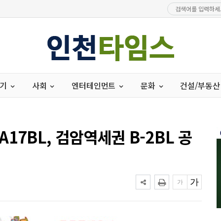
경기
사회
엔터테인먼트
문화
건설/부동산
17BL, 검암역세권 B-2BL 공