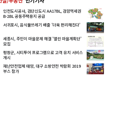
건설/부동산
인기기사
인천도시공사, 검단신도시 AA17BL, 검암역세권
B-2BL 공동주택용지 공급
서귀포시, 음식물쓰레기 배출 '더욱 편리해진다'
세종시, 주민이 마을문제 해결 '열린 마을계획단'
모집
평창군, 시티투어 프로그램으로 고객 유치 서비스
개시
재난안전업체 태양, 대구 소방안전 박람회 2019
부스 참가