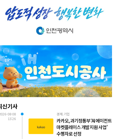
최신기사
2026-08-08
경제.기업
13:26
카카오, 과기정통부 ‘AI 에이전트
마켓플레이스 개발 지원 사업’
수행자로 선정