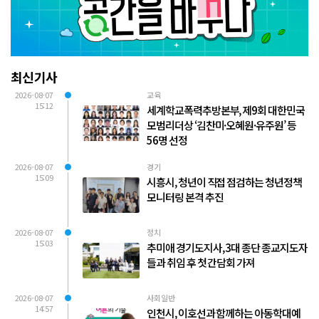
최신기사
2026-08-07
교육
15:12
세계학교폭력추방본부, 제9회 대한민국
모범리더상 ‘김찬미·오혜원·유주원’ 등
56명 선정
2026-08-07
경기
15:09
시흥시, 청년이 직접 점검하는 청년정책
모니터링 본격 추진
2026-08-07
정치
15:03
추미애 경기도지사, 3대 종단 종교지도자
들과 취임 후 첫 간담회 가져
2026-08-07
사회일반
14:57
인천시, 이호선과 함께하는 아동학대예