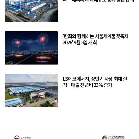
'한화와 함께하는 서울세계불꽃축제
2026' 9월 5일 개최
LS에코에너지, 상반기 사상 최대 실
적…매출 전년비 33% 증가