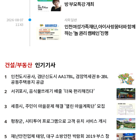
방 부모특강 개최
2026-08-07
사회일반
11:43
인천여성가족재단, 아이사랑꿈터와 함께
하는 ‘놀 권리 캠페인’진행
건설/부동산
인기기사
인천도시공사, 검단신도시 AA17BL, 검암역세권 B-2BL
1
공동주택용지 공급
서귀포시, 음식물쓰레기 배출 '더욱 편리해진다'
2
세종시, 주민이 마을문제 해결 '열린 마을계획단' 모집
3
평창군, 시티투어 프로그램으로 고객 유치 서비스 개시
4
재난안전업체 태양, 대구 소방안전 박람회 2019 부스 참
5