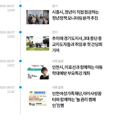
2026-08-07
경기
15:09
시흥시, 청년이 직접 점검하는
청년정책 모니터링 본격 추진
2026-08-07
정치
15:03
추미애 경기도지사, 3대 종단 종
교지도자들과 취임 후 첫 간담회
가져
2026-08-07
사회일반
14:57
인천시, 이호선과 함께하는 아동
학대예방 부모특강 개최
2026-08-07
사회일반
11:43
인천여성가족재단, 아이사랑꿈
터와 함께하는 ‘놀 권리 캠페
인’진행