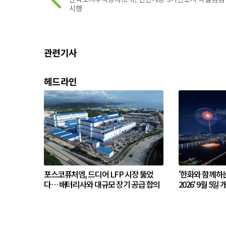
시행
관련기사
헤드라인
포스코퓨처엠, 드디어 LFP 시장 뚫었
'한화와 함께하
다… 배터리사와 대규모 장기 공급 합의
2026' 9월 5일 