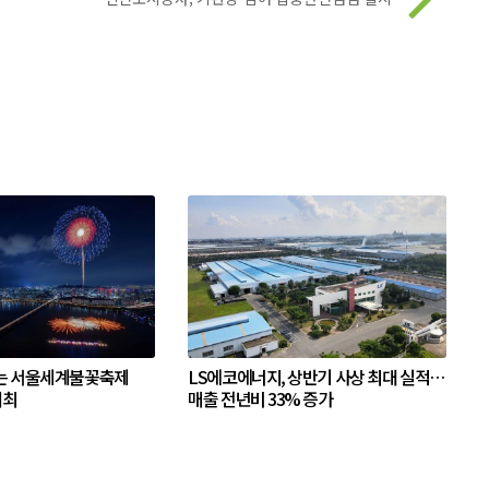
는 서울세계불꽃축제
LS에코에너지, 상반기 사상 최대 실적…
개최
매출 전년비 33% 증가