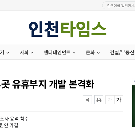
경기
사회
엔터테인먼트
문화
건설/부동산
3곳 유휴부지 개발 본격화
성조사 용역 착수
원안 가결