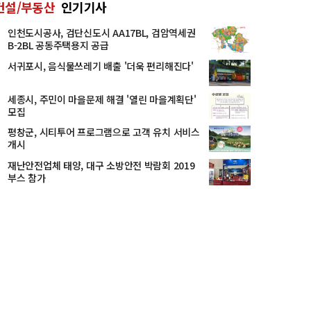
건설/부동산
인기기사
인천도시공사, 검단신도시 AA17BL, 검암역세권
B-2BL 공동주택용지 공급
서귀포시, 음식물쓰레기 배출 '더욱 편리해진다'
세종시, 주민이 마을문제 해결 '열린 마을계획단'
모집
평창군, 시티투어 프로그램으로 고객 유치 서비스
개시
재난안전업체 태양, 대구 소방안전 박람회 2019
부스 참가