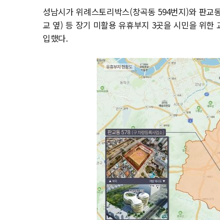
성남시가 위례스토리박스(창곡동 594번지)와 판교동 
교 옆) 등 장기 미활용 유휴부지 3곳을 시민을 위한
입했다.