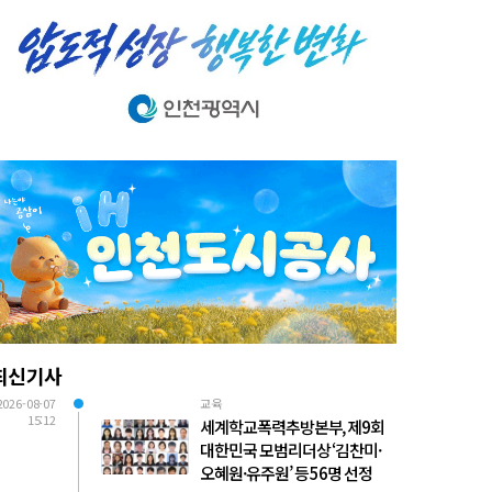
최신기사
2026-08-07
교육
15:12
세계학교폭력추방본부, 제9회
대한민국 모범리더상 ‘김찬미·
오혜원·유주원’ 등 56명 선정