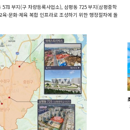
578 부지(구 차량등록사업소), 삼평동 725 부지(삼평중학
 교육·문화·체육 복합 인프라로 조성하기 위한 행정절차에 돌