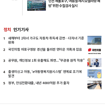
인천 제물포구, '여름철 레지오넬라증 예
방' 위한 수질검사 실시
정치
인기기사
새해부터 2자녀 가구도 자동차 취득세 감면…다자녀 기준
1
완화
국민의힘 마포구청장 경선을 둘러싼 연이은 의혹과 잡음
2
공무원, 개인정보 1회 유출해도 파면..."무관용 원칙 적용"
3
출생미신고 아동, ‘e아동행복지원시스템’ 연계로 조기에
4
발견
정부, 안심전환대출, 내년 4000억원 추가 출자
5