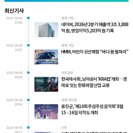
최신기사
2026-08-08
경제.기업
10:06
네이버, 2026년 2분기 매출액 3조 3,888
억 원, 영업이익 5,203억 원 기록
2026-08-08
경제.기업
10:01
HMM, 어린이 상선체험 “바다 꿈 펼쳐라”
2026-08-08
사회일반
09:58
한국마사회, 남아공서 'KRA컵'개최…경
마로 잇는 한류와 말산업 교류
2026-08-08
공연/뮤지컬
09:54
옹진군, '제10회 주섬주섬 음악회' 8월
15∼16일 덕적도 개최
2026-08-08
인천
09:13