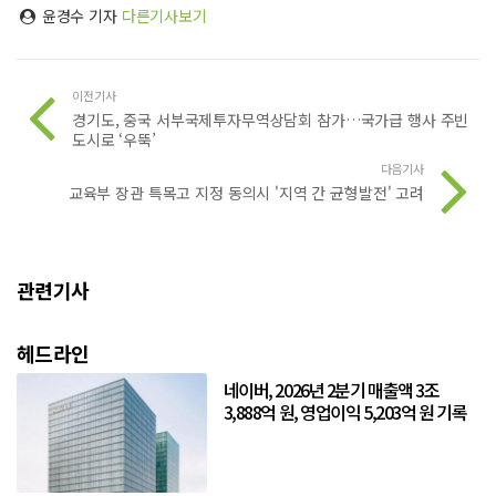
윤경수 기자
다른기사보기
이전기사
경기도, 중국 서부국제투자무역상담회 참가…국가급 행사 주빈
도시로 ‘우뚝’
다음기사
교육부 장관 특목고 지정 동의시 '지역 간 균형발전' 고려
관련기사
헤드라인
네이버, 2026년 2분기 매출액 3조
3,888억 원, 영업이익 5,203억 원 기록