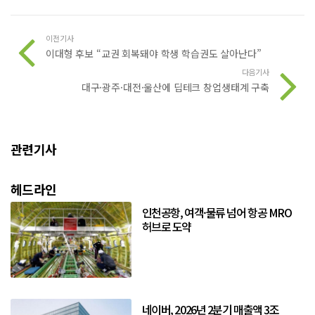
이전기사
이대형 후보 “교권 회복돼야 학생 학습권도 살아난다”
다음기사
대구·광주·대전·울산에 딥테크 창업생태계 구축
관련기사
헤드라인
인천공항, 여객·물류 넘어 항공 MRO
허브로 도약
네이버, 2026년 2분기 매출액 3조