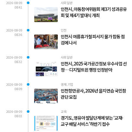
2026-08-09
사회일반
08:41
인천시, 아동참여위원회 제3기 성과공유
회 및 제4기 발대식 개최
2026-08-09
인천
08:36
인천시 여름휴가철 피서지 물가 합동 점
검에 나서
2026-08-09
사회일반
08:32
인천시, 2025 국가공간정보 우수사업 선
정… 디지털트윈 행정 인정받아
2026-08-09
경제.기업
08:09
인천항만공사, 2026년 을지연습 국민참
관단 모집
2026-08-09
교육
08:03
경기도, 영유아 발달단계에 맞는 ‘교재·
교구 배달 서비스’ 하반기 접수