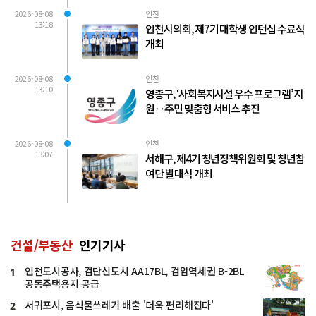
2026-08-08
인천
13:18
인천시의회, 제7기 대학생 인턴십 수료식
개최
2026-08-08
인천
13:10
영종구, ‘사회복지시설 우수 프로그램’ 지
원‥주민 맞춤형 서비스 추진
2026-08-08
인천
13:07
서해구, 제4기 청년정책위원회 및 청년참
여단 발대식 개최
건설/부동산
인기기사
인천도시공사, 검단신도시 AA17BL, 검암역세권 B-2BL
1
공동주택용지 공급
서귀포시, 음식물쓰레기 배출 '더욱 편리해진다'
2