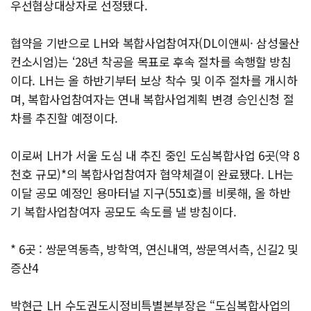
우선협상대상자로 선정됐다.
협약을 기반으로 LH와 복합사업참여자(DL이앤씨· 삼성물산
컨소시엄)는 ‘28년 착공을 목표로 후속 절차를 속행할 방침
이다. LH는 올 하반기부터 보상 착수 및 이주 절차를 개시하
며, 복합사업참여자는 연내 복합사업계획 변경 승인신청 절
차를 추진할 예정이다.
이로써 LH가 서울 도심 내 추진 중인 도심복합사업 6곳(약 8
천호 규모)*의 복합사업참여자 협약체결이 완료됐다. LH는
이달 공모 예정인 용마터널 지구(551호)를 비롯해, 올 하반
기 복합사업참여자 공모도 속도를 낼 방침이다.
* 6곳 : 쌍문역동측, 방학역, 연신내역, 쌍문역서측, 신길2 및
증산4
박현근 LH 수도권도시정비특별본부장은 “도심복합사업의