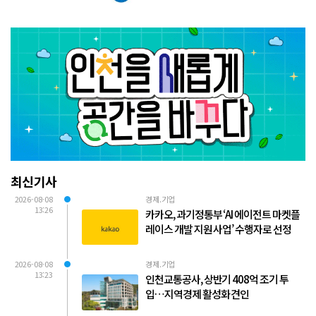
최신기사
2026-08-08
경제.기업
13:26
카카오, 과기정통부 ‘AI 에이전트 마켓플
레이스 개발 지원 사업’ 수행자로 선정
2026-08-08
경제.기업
13:23
인천교통공사, 상반기 408억 조기 투
입…지역경제 활성화 견인