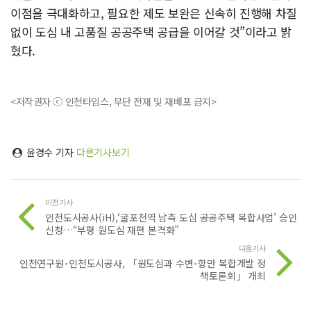
이점을 극대화하고, 필요한 제도 보완은 신속히 진행해 차질
없이 도심 내 고품질 공공주택 공급을 이어갈 것”이라고 밝
혔다.
<저작권자 ⓒ 인천타임스, 무단 전재 및 재배포 금지>
윤경수 기자
다른기사보기
이전기사
인천도시공사(iH),‘굴포천역 남측 도심 공공주택 복합사업’ 승인
신청…“부평 원도심 재편 본격화”
다음기사
인천연구원･인천도시공사, 「원도심과 수변･항만 복합개발 정
책토론회」 개최