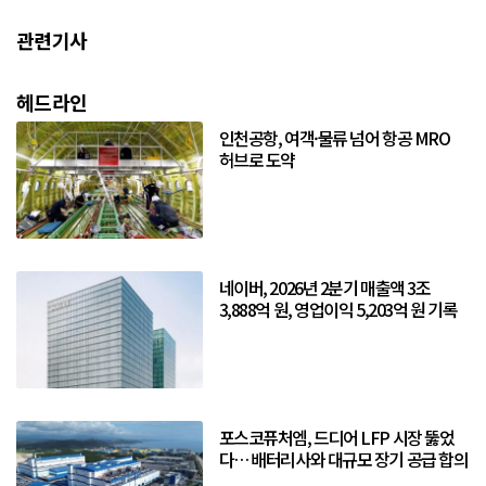
관련기사
헤드라인
인천공항, 여객·물류 넘어 항공 MRO
허브로 도약
네이버, 2026년 2분기 매출액 3조
3,888억 원, 영업이익 5,203억 원 기록
포스코퓨처엠, 드디어 LFP 시장 뚫었
다… 배터리사와 대규모 장기 공급 합의