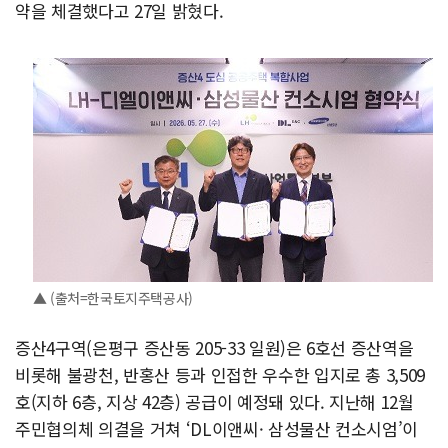
약을 체결했다고 27일 밝혔다.
▲ (출처=한국토지주택공사)
증산4구역(은평구 증산동 205-33 일원)은 6호선 증산역을
비롯해 불광천, 반홍산 등과 인접한 우수한 입지로 총 3,509
호(지하 6층, 지상 42층) 공급이 예정돼 있다. 지난해 12월
주민협의체 의결을 거쳐 ‘DL이앤씨· 삼성물산 컨소시엄’이