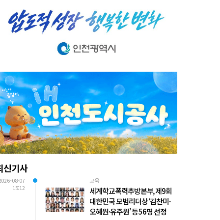
최신기사
2026-08-07
교육
15:12
세계학교폭력추방본부, 제9회
대한민국 모범리더상 ‘김찬미·
오혜원·유주원’ 등 56명 선정