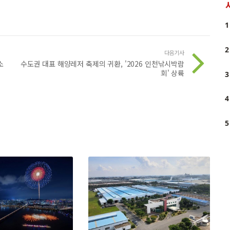
1
2
다음기사
소
수도권 대표 해양레저 축제의 귀환, '2026 인천낚시박람
회' 상륙
3
4
5