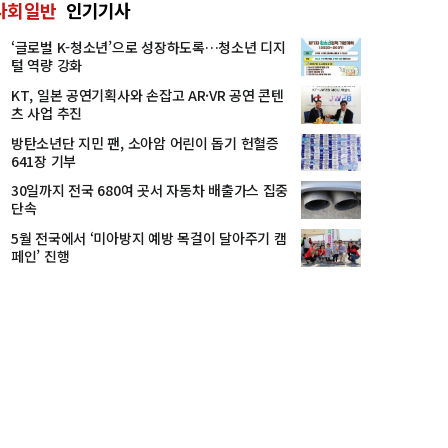
사회일반
인기기사
‘글로벌 K-청소년’으로 성장하도록…청소년 디지
털 역량 강화
KT, 일본 공연기획사와 손잡고 AR·VR 공연 콘텐
츠 사업 추진
방탄소년단 지민 팬, 소아암 어린이 돕기 헌혈증
641장 기부
30일까지 전국 680여 곳서 자동차 배출가스 집중
단속
5월 전국에서 ‘미아방지 예방 목걸이 달아주기 캠
페인’ 진행