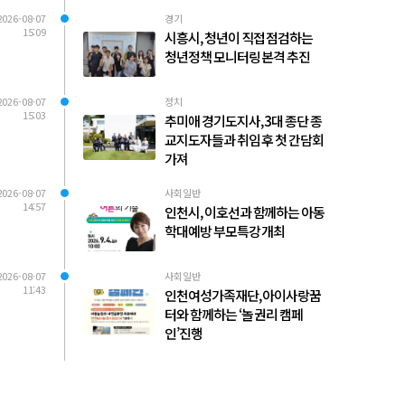
2026-08-07
경기
15:09
시흥시, 청년이 직접 점검하는
청년정책 모니터링 본격 추진
2026-08-07
정치
15:03
추미애 경기도지사, 3대 종단 종
교지도자들과 취임 후 첫 간담회
가져
2026-08-07
사회일반
14:57
인천시, 이호선과 함께하는 아동
학대예방 부모특강 개최
2026-08-07
사회일반
11:43
인천여성가족재단, 아이사랑꿈
터와 함께하는 ‘놀 권리 캠페
인’진행