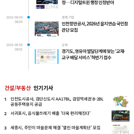
정… 디지털트윈 행정 인정받아
2026-08-09
경제.기업
08:09
인천항만공사, 2026년 을지연습 국민참
관단 모집
2026-08-09
교육
08:03
경기도, 영유아 발달단계에 맞는 ‘교재·
교구 배달 서비스’ 하반기 접수
건설/부동산
인기기사
인천도시공사, 검단신도시 AA17BL, 검암역세권 B-2BL
1
공동주택용지 공급
서귀포시, 음식물쓰레기 배출 '더욱 편리해진다'
2
세종시, 주민이 마을문제 해결 '열린 마을계획단' 모집
3