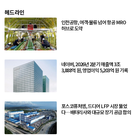
헤드라인
인천공항, 여객·물류 넘어 항공 MRO
허브로 도약
네이버, 2026년 2분기 매출액 3조
3,888억 원, 영업이익 5,203억 원 기록
포스코퓨처엠, 드디어 LFP 시장 뚫었
다… 배터리사와 대규모 장기 공급 합의