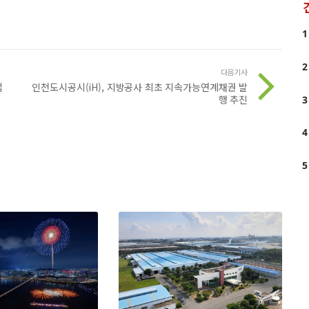
1
2
다음기사
업
인천도시공시(iH), 지방공사 최초 지속가능연계채권 발
행 추진
3
4
5