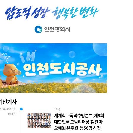
최신기사
2026-08-07
교육
15:12
세계학교폭력추방본부, 제9회
대한민국 모범리더상 ‘김찬미·
오혜원·유주원’ 등 56명 선정