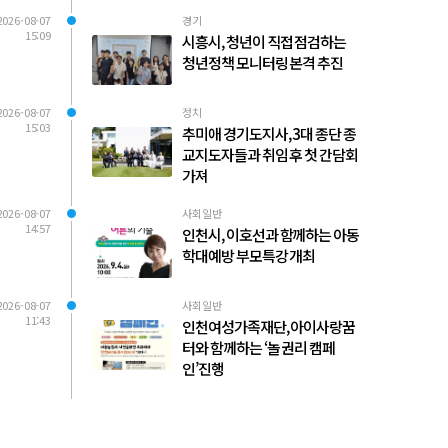
2026-08-07
경기
15:09
시흥시, 청년이 직접 점검하는
청년정책 모니터링 본격 추진
2026-08-07
정치
15:03
추미애 경기도지사, 3대 종단 종
교지도자들과 취임 후 첫 간담회
가져
2026-08-07
사회일반
14:57
인천시, 이호선과 함께하는 아동
학대예방 부모특강 개최
2026-08-07
사회일반
11:43
인천여성가족재단, 아이사랑꿈
터와 함께하는 ‘놀 권리 캠페
인’진행