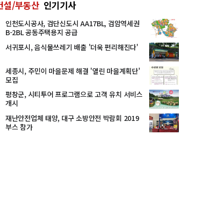
건설/부동산
인기기사
인천도시공사, 검단신도시 AA17BL, 검암역세권
B-2BL 공동주택용지 공급
서귀포시, 음식물쓰레기 배출 '더욱 편리해진다'
세종시, 주민이 마을문제 해결 '열린 마을계획단'
모집
평창군, 시티투어 프로그램으로 고객 유치 서비스
개시
재난안전업체 태양, 대구 소방안전 박람회 2019
부스 참가