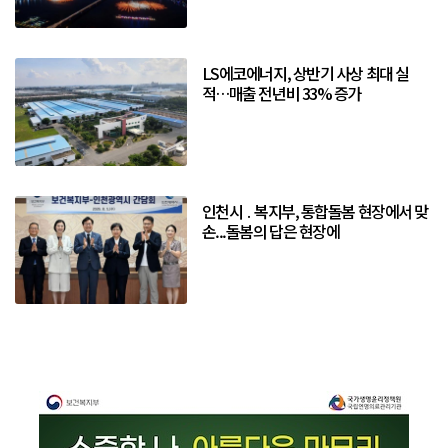
LS에코에너지, 상반기 사상 최대 실
적…매출 전년비 33% 증가
인천시 ․ 복지부, 통합돌봄 현장에서 맞
손...돌봄의 답은 현장에