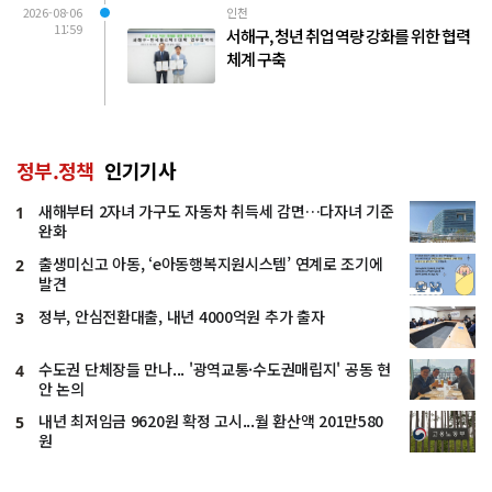
2026-08-06
인천
11:59
서해구, 청년 취업 역량 강화를 위한 협력
체계 구축
정부.정책
인기기사
새해부터 2자녀 가구도 자동차 취득세 감면…다자녀 기준
1
완화
출생미신고 아동, ‘e아동행복지원시스템’ 연계로 조기에
2
발견
정부, 안심전환대출, 내년 4000억원 추가 출자
3
수도권 단체장들 만나... '광역교통·수도권매립지' 공동 현
4
안 논의
내년 최저임금 9620원 확정 고시...월 환산액 201만580
5
원