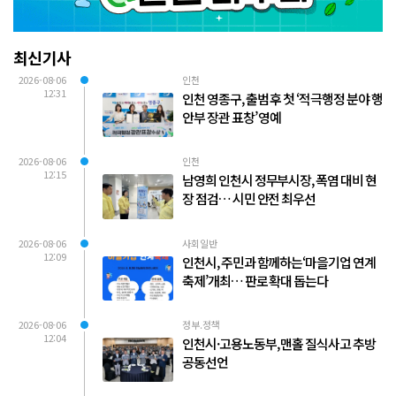
최신기사
2026-08-06
인천
12:31
인천 영종구, 출범 후 첫 ‘적극행정 분야 행
안부 장관 표창’ 영예
2026-08-06
인천
12:15
남영희 인천시 정무부시장, 폭염 대비 현
장 점검… 시민 안전 최우선
2026-08-06
사회일반
12:09
인천시, 주민과 함께하는‘마을기업 연계
축제’개최… 판로 확대 돕는다
2026-08-06
정부.정책
12:04
인천시·고용노동부, 맨홀 질식사고 추방
공동선언