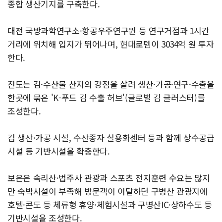
종합 생산기지를 구축한다.
대전 국방과학연구소·항공우주연구원 등 연구거점과 1시간
거리에 위치해 입지가 뛰어나며, 현대로템이 3034억 원 투자
한다.
진도는 김·수산물 산지의 강점을 살려 생산·가공·연구·수출을
한곳에 묶은 'K-푸드 김 수출 허브'(글로벌 김 클러스터)를
조성한다.
김 생산·가공 시설, 수산종자 실용화센터 등과 함께 상수공급
시설 등 기반시설을 확충한다.
보은은 속리산·법주사 관광과 스포츠 전지훈련 수요는 많지
만 숙박시설이 부족해 방문객이 이탈하던 구병산 관광지에
호텔·콘도 등 체류형 휴양·체험시설과 구병산IC·상하수도 등
기반시설을 조성한다.