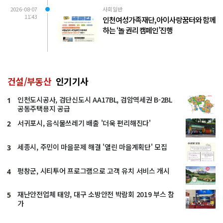
2026-08-07
사회일반
11:43
인천여성가족재단, 아이사랑꿈터와 함께
하는 ‘놀 권리 캠페인’진행
건설/부동산
인기기사
인천도시공사, 검단신도시 AA17BL, 검암역세권 B-2BL
1
공동주택용지 공급
서귀포시, 음식물쓰레기 배출 '더욱 편리해진다'
2
세종시, 주민이 마을문제 해결 '열린 마을계획단' 모집
3
평창군, 시티투어 프로그램으로 고객 유치 서비스 개시
4
재난안전업체 태양, 대구 소방안전 박람회 2019 부스 참
5
가