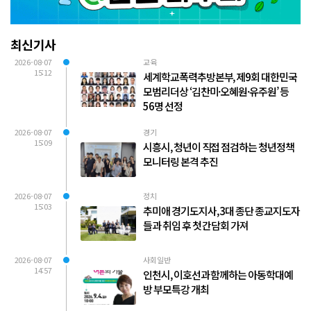
최신기사
2026-08-07
교육
15:12
세계학교폭력추방본부, 제9회 대한민국
모범리더상 ‘김찬미·오혜원·유주원’ 등
56명 선정
2026-08-07
경기
15:09
시흥시, 청년이 직접 점검하는 청년정책
모니터링 본격 추진
2026-08-07
정치
15:03
추미애 경기도지사, 3대 종단 종교지도자
들과 취임 후 첫 간담회 가져
2026-08-07
사회일반
14:57
인천시, 이호선과 함께하는 아동학대예
방 부모특강 개최