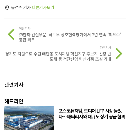
윤경수 기자
다른기사보기
이전기사
㈜한화 건설부문, 국토부 상호협력평가에서 2년 연속 '최우수'
등급 획득
다음기사
경기도 지원으로 수원 매탄동 도시재생 혁신지구 후보지 선정 반
도체 등 첨단산업 혁신거점 조성 기대
관련기사
헤드라인
포스코퓨처엠, 드디어 LFP 시장 뚫었
다… 배터리사와 대규모 장기 공급 합의