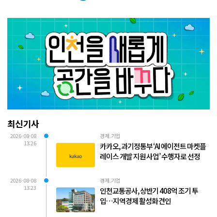
최신기사
2026-08-08
경제.기업
13:26
카카오, 과기정통부 ‘AI 에이전트 마켓플
레이스 개발 지원 사업’ 수행자로 선정
2026-08-08
경제.기업
13:23
인천교통공사, 상반기 408억 조기 투
입…지역경제 활성화 견인