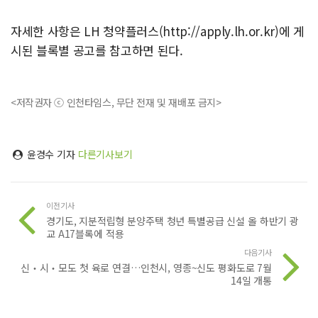
자세한 사항은 LH 청약플러스(http://apply.lh.or.kr)에 게
시된 블록별 공고를 참고하면 된다.
<저작권자 ⓒ 인천타임스, 무단 전재 및 재배포 금지>
윤경수 기자
다른기사보기
이전기사
경기도, 지분적립형 분양주택 청년 특별공급 신설 올 하반기 광
교 A17블록에 적용
다음기사
신‧시‧모도 첫 육로 연결…인천시, 영종~신도 평화도로 7월
14일 개통