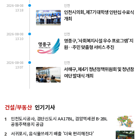
2026-08-08
인천
13:18
인천시의회, 제7기 대학생 인턴십 수료식
개최
2026-08-08
인천
13:10
영종구, ‘사회복지시설 우수 프로그램’ 지
원‥주민 맞춤형 서비스 추진
2026-08-08
인천
13:07
서해구, 제4기 청년정책위원회 및 청년참
여단 발대식 개최
건설/부동산
인기기사
인천도시공사, 검단신도시 AA17BL, 검암역세권 B-2BL
1
공동주택용지 공급
서귀포시, 음식물쓰레기 배출 '더욱 편리해진다'
2