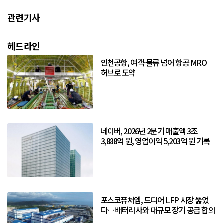
관련기사
헤드라인
인천공항, 여객·물류 넘어 항공 MRO
허브로 도약
네이버, 2026년 2분기 매출액 3조
3,888억 원, 영업이익 5,203억 원 기록
포스코퓨처엠, 드디어 LFP 시장 뚫었
다… 배터리사와 대규모 장기 공급 합의