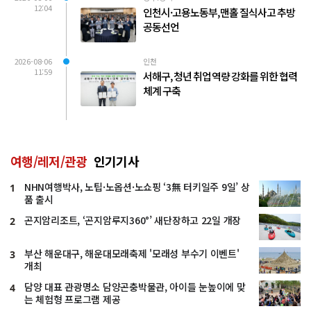
12:04
인천시·고용노동부, 맨홀 질식사고 추방
공동선언
2026-08-06
인천
11:59
서해구, 청년 취업 역량 강화를 위한 협력
체계 구축
여행/레저/관광
인기기사
NHN여행박사, 노팁·노옵션·노쇼핑 ‘3無 터키일주 9일’ 상
1
품 출시
곤지암리조트, ‘곤지암루지360°’ 새단장하고 22일 개장
2
부산 해운대구, 해운대모래축제 '모래성 부수기 이벤트'
3
개최
담양 대표 관광명소 담양곤충박물관, 아이들 눈높이에 맞
4
는 체험형 프로그램 제공