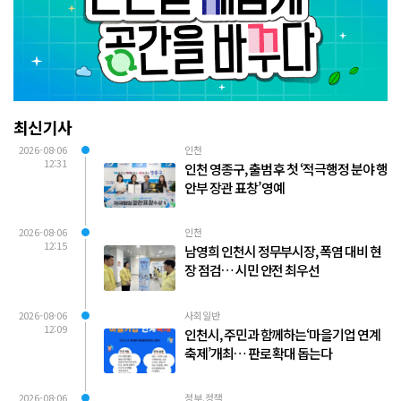
최신기사
2026-08-06
인천
12:31
인천 영종구, 출범 후 첫 ‘적극행정 분야 행
안부 장관 표창’ 영예
2026-08-06
인천
12:15
남영희 인천시 정무부시장, 폭염 대비 현
장 점검… 시민 안전 최우선
2026-08-06
사회일반
12:09
인천시, 주민과 함께하는‘마을기업 연계
축제’개최… 판로 확대 돕는다
2026-08-06
정부.정책