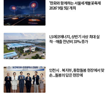
'한화와 함께하는 서울세계불꽃축제
2026' 9월 5일 개최
LS에코에너지, 상반기 사상 최대 실
적…매출 전년비 33% 증가
인천시 ․ 복지부, 통합돌봄 현장에서 맞
손...돌봄의 답은 현장에