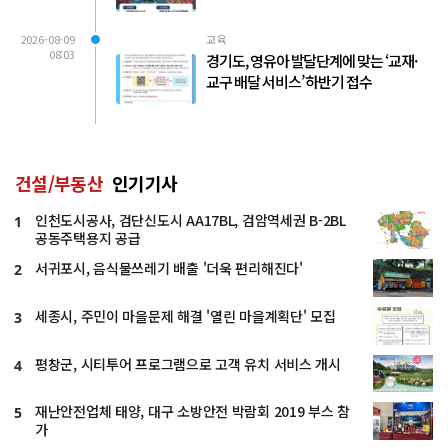
2026-08-09
교육
08:03
경기도, 영유아 발달단계에 맞는 ‘교재·
교구 배달 서비스’ 하반기 접수
건설/부동산
인기기사
인천도시공사, 검단신도시 AA17BL, 검암역세권 B-2BL
1
공동주택용지 공급
서귀포시, 음식물쓰레기 배출 '더욱 편리해진다'
2
세종시, 주민이 마을문제 해결 '열린 마을계획단' 모집
3
평창군, 시티투어 프로그램으로 고객 유치 서비스 개시
4
재난안전업체 태양, 대구 소방안전 박람회 2019 부스 참
5
가