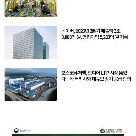
네이버, 2026년 2분기 매출액 3조
3,888억 원, 영업이익 5,203억 원 기록
포스코퓨처엠, 드디어 LFP 시장 뚫었
다… 배터리사와 대규모 장기 공급 합의