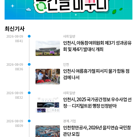
최신기사
2026-08-09
사회일반
08:41
인천시, 아동참여위원회 제3기 성과공유
회 및 제4기 발대식 개최
2026-08-09
인천
08:36
인천시 여름휴가철 피서지 물가 합동 점
검에 나서
2026-08-09
사회일반
08:32
인천시, 2025 국가공간정보 우수사업 선
정… 디지털트윈 행정 인정받아
2026-08-09
경제.기업
08:09
인천항만공사, 2026년 을지연습 국민참
관단 모집