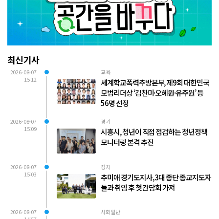
최신기사
2026-08-07
교육
15:12
세계학교폭력추방본부, 제9회 대한민국
모범리더상 ‘김찬미·오혜원·유주원’ 등
56명 선정
2026-08-07
경기
15:09
시흥시, 청년이 직접 점검하는 청년정책
모니터링 본격 추진
2026-08-07
정치
15:03
추미애 경기도지사, 3대 종단 종교지도자
들과 취임 후 첫 간담회 가져
2026-08-07
사회일반
14:57