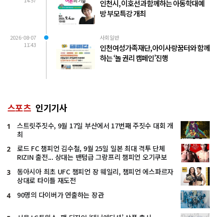
인천시, 이호선과 함께하는 아동학대예
방 부모특강 개최
2026-08-07
사회일반
11:43
인천여성가족재단, 아이사랑꿈터와 함께
하는 ‘놀 권리 캠페인’진행
스포츠
인기기사
스트릿주짓수, 9월 17일 부산에서 17번째 주짓수 대회 개
1
최
로드 FC 챔피언 김수철, 9월 25일 일본 최대 격투 단체
2
RIZIN 출전... 상대는 밴텀급 그랑프리 챔피언 오기쿠보
동아시아 최초 UFC 챔피언 장 웨일리, 챔피언 에스파르자
3
상대로 타이틀 재도전
90명의 다이버가 연출하는 장관
4