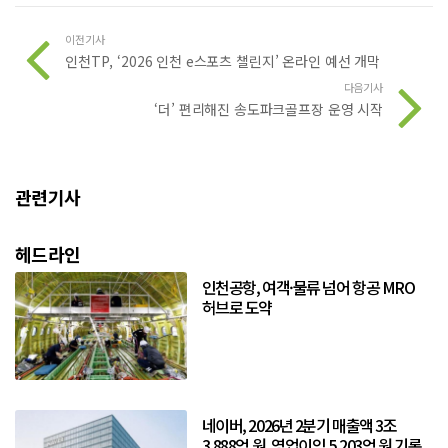
이전기사
인천TP, ‘2026 인천 e스포츠 챌린지’ 온라인 예선 개막
다음기사
‘더’ 편리해진 송도파크골프장 운영 시작
관련기사
헤드라인
인천공항, 여객·물류 넘어 항공 MRO
허브로 도약
네이버, 2026년 2분기 매출액 3조
3,888억 원, 영업이익 5,203억 원 기록