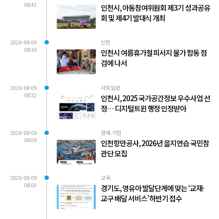
08:41
인천시, 아동참여위원회 제3기 성과공유
회 및 제4기 발대식 개최
2026-08-09
인천
08:36
인천시 여름휴가철 피서지 물가 합동 점
검에 나서
2026-08-09
사회일반
08:32
인천시, 2025 국가공간정보 우수사업 선
정… 디지털트윈 행정 인정받아
2026-08-09
경제.기업
08:09
인천항만공사, 2026년 을지연습 국민참
관단 모집
2026-08-09
교육
08:03
경기도, 영유아 발달단계에 맞는 ‘교재·
교구 배달 서비스’ 하반기 접수