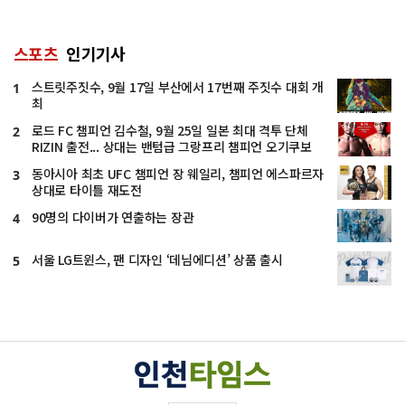
스포츠
인기기사
스트릿주짓수, 9월 17일 부산에서 17번째 주짓수 대회 개
1
최
로드 FC 챔피언 김수철, 9월 25일 일본 최대 격투 단체
2
RIZIN 출전... 상대는 밴텀급 그랑프리 챔피언 오기쿠보
동아시아 최초 UFC 챔피언 장 웨일리, 챔피언 에스파르자
3
상대로 타이틀 재도전
90명의 다이버가 연출하는 장관
4
서울 LG트윈스, 팬 디자인 ‘데님에디션’ 상품 출시
5