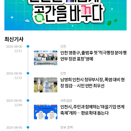
최신기사
2026-08-06
인천
12:31
인천 영종구, 출범 후 첫 ‘적극행정 분야 행
안부 장관 표창’ 영예
2026-08-06
인천
12:15
남영희 인천시 정무부시장, 폭염 대비 현
장 점검… 시민 안전 최우선
2026-08-06
사회일반
12:09
인천시, 주민과 함께하는‘마을기업 연계
축제’개최… 판로 확대 돕는다
2026-08-06
정부.정책