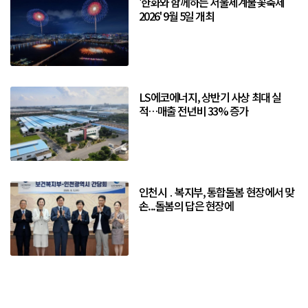
'한화와 함께하는 서울세계불꽃축제
2026' 9월 5일 개최
LS에코에너지, 상반기 사상 최대 실
적…매출 전년비 33% 증가
인천시 ․ 복지부, 통합돌봄 현장에서 맞
손...돌봄의 답은 현장에