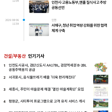
12:04
인천시·고용노동부, 맨홀 질식사고 추방
공동선언
2026-08-06
인천
11:59
서해구, 청년 취업 역량 강화를 위한 협력
체계 구축
건설/부동산
인기기사
인천도시공사, 검단신도시 AA17BL, 검암역세권 B-2BL
1
공동주택용지 공급
서귀포시, 음식물쓰레기 배출 '더욱 편리해진다'
2
세종시, 주민이 마을문제 해결 '열린 마을계획단' 모집
3
평창군, 시티투어 프로그램으로 고객 유치 서비스 개시
4