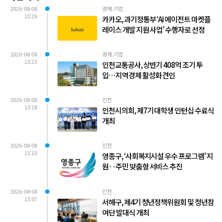
2026-08-08
경제.기업
13:26
카카오, 과기정통부 ‘AI 에이전트 마켓플
레이스 개발 지원 사업’ 수행자로 선정
2026-08-08
경제.기업
13:23
인천교통공사, 상반기 408억 조기 투
입…지역경제 활성화 견인
2026-08-08
인천
13:18
인천시의회, 제7기 대학생 인턴십 수료식
개최
2026-08-08
인천
13:10
영종구, ‘사회복지시설 우수 프로그램’ 지
원‥주민 맞춤형 서비스 추진
2026-08-08
인천
13:07
서해구, 제4기 청년정책위원회 및 청년참
여단 발대식 개최