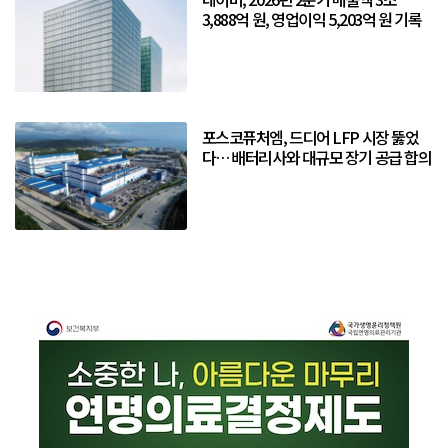
3,888억 원, 영업이익 5,203억 원 기록
포스코퓨처엠, 드디어 LFP 시장 뚫었
다… 배터리사와 대규모 장기 공급 합의