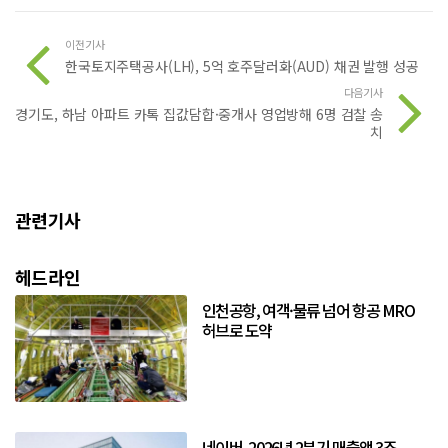
이전기사
한국토지주택공사(LH), 5억 호주달러화(AUD) 채권 발행 성공
다음기사
경기도, 하남 아파트 카톡 집값담합·중개사 영업방해 6명 검찰 송
치
관련기사
헤드라인
인천공항, 여객·물류 넘어 항공 MRO
허브로 도약
네이버, 2026년 2분기 매출액 3조