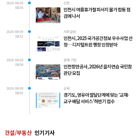
2026-08-09
인천
08:36
인천시 여름휴가철 피서지 물가 합동 점
검에 나서
2026-08-09
사회일반
08:32
인천시, 2025 국가공간정보 우수사업 선
정… 디지털트윈 행정 인정받아
2026-08-09
경제.기업
08:09
인천항만공사, 2026년 을지연습 국민참
관단 모집
2026-08-09
교육
08:03
경기도, 영유아 발달단계에 맞는 ‘교재·
교구 배달 서비스’ 하반기 접수
건설/부동산
인기기사