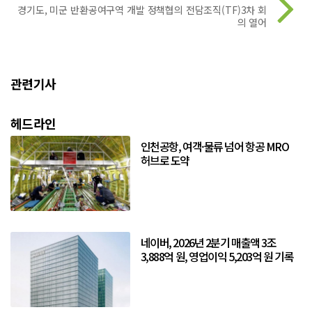
경기도, 미군 반환공여구역 개발 정책협의 전담조직(TF)3차 회
의 열어
관련기사
헤드라인
인천공항, 여객·물류 넘어 항공 MRO
허브로 도약
네이버, 2026년 2분기 매출액 3조
3,888억 원, 영업이익 5,203억 원 기록