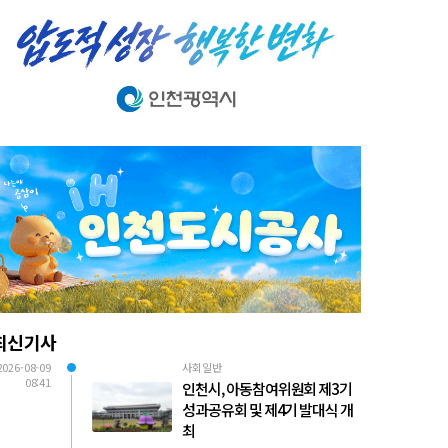
최신기사
2026-08-09
사회일반
08:41
인천시, 아동참여위원회 제3기
성과공유회 및 제4기 발대식 개
최