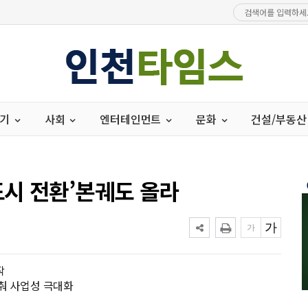
경기
사회
엔터테인먼트
문화
건설/부동산
시 전환’본궤도 올라
작
낮춰 사업성 극대화