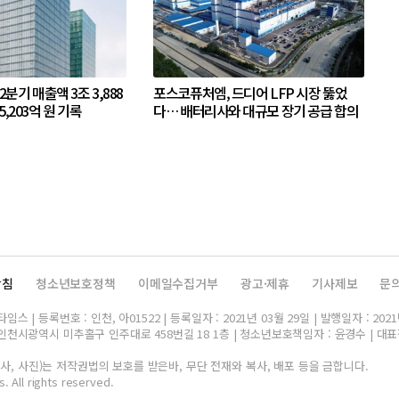
 2분기 매출액 3조 3,888
포스코퓨처엠, 드디어 LFP 시장 뚫었
5,203억 원 기록
다… 배터리사와 대규모 장기 공급 합의
방침
청소년보호정책
이메일수집거부
광고·제휴
기사제보
문
스 | 등록번호 : 인천, 아01522 | 등록일자 : 2021년 03월 29일 | 발행일자 : 2021
인천시광역시 미추홀구 인주대로 458번길 18 1층 | 청소년보호책임자 : 윤경수 | 대표전화 
, 사진)는 저작권법의 보호를 받은바, 무단 전재와 복사, 배포 등을 금합니다.
. All rights reserved.