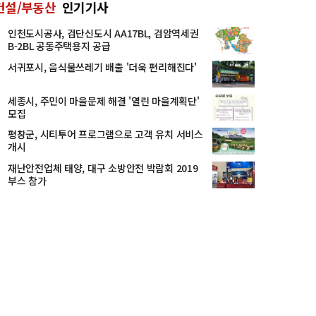
건설/부동산
인기기사
인천도시공사, 검단신도시 AA17BL, 검암역세권
B-2BL 공동주택용지 공급
서귀포시, 음식물쓰레기 배출 '더욱 편리해진다'
세종시, 주민이 마을문제 해결 '열린 마을계획단'
모집
평창군, 시티투어 프로그램으로 고객 유치 서비스
개시
재난안전업체 태양, 대구 소방안전 박람회 2019
부스 참가