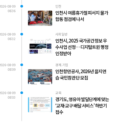
2026-08-09
인천
08:36
인천시 여름휴가철 피서지 물가
합동 점검에 나서
2026-08-09
사회일반
08:32
인천시, 2025 국가공간정보 우
수사업 선정… 디지털트윈 행정
인정받아
2026-08-09
경제.기업
08:09
인천항만공사, 2026년 을지연
습 국민참관단 모집
2026-08-09
교육
08:03
경기도, 영유아 발달단계에 맞는
‘교재·교구 배달 서비스’ 하반기
접수