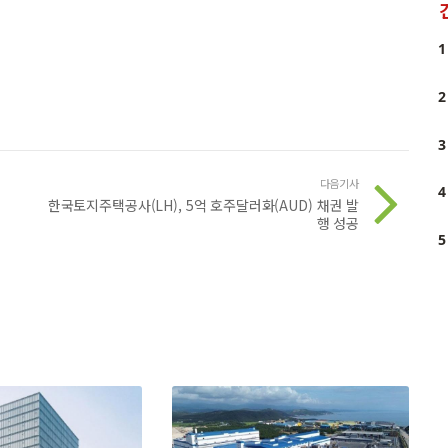
1
2
3
다음기사
4
한국토지주택공사(LH), 5억 호주달러화(AUD) 채권 발
행 성공
5