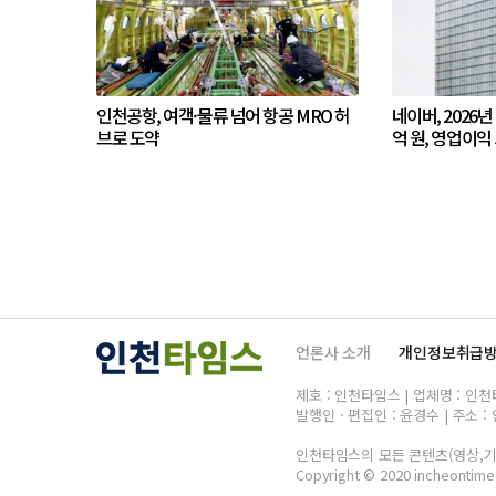
인천공항, 여객·물류 넘어 항공 MRO 허
네이버, 2026년
브로 도약
억 원, 영업이익 
언론사 소개
개인정보취급
제호 : 인천타임스 | 업체명 : 인천타임
발행인ㆍ편집인 : 윤경수 | 주소 : 
인천타임스의 모든 콘텐츠(영상,기사
Copyright © 2020 incheontimes