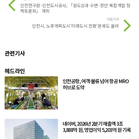
인천연구원･인천도시공사, 「원도심과 수변･항만 복합개발 정
책토론회」 개최
다음기사
인천시, 노후계획도시‘미래도시 전환’본궤도 올라
관련기사
헤드라인
인천공항, 여객·물류 넘어 항공 MRO
허브로 도약
네이버, 2026년 2분기 매출액 3조
3,888억 원, 영업이익 5,203억 원 기록