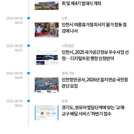
회 및 제4기 발대식 개최
2026-08-09
인천
08:36
인천시 여름휴가철 피서지 물가 합동 점
검에 나서
2026-08-09
사회일반
08:32
인천시, 2025 국가공간정보 우수사업 선
정… 디지털트윈 행정 인정받아
2026-08-09
경제.기업
08:09
인천항만공사, 2026년 을지연습 국민참
관단 모집
2026-08-09
교육
08:03
경기도, 영유아 발달단계에 맞는 ‘교재·
교구 배달 서비스’ 하반기 접수