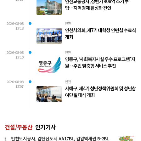
인천교통공사, 상반기 408억 조기 투
입…지역경제 활성화 견인
2026-08-08
인천
13:18
인천시의회, 제7기 대학생 인턴십 수료식
개최
2026-08-08
인천
13:10
영종구, ‘사회복지시설 우수 프로그램’ 지
원‥주민 맞춤형 서비스 추진
2026-08-08
인천
13:07
서해구, 제4기 청년정책위원회 및 청년참
여단 발대식 개최
건설/부동산
인기기사
인천도시공사, 검단신도시 AA17BL, 검암역세권 B-2BL
1