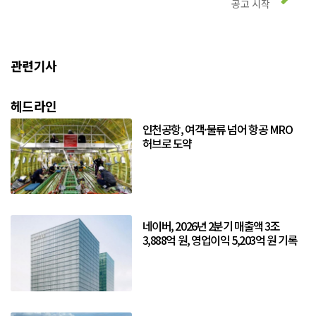
공고 시작
관련기사
헤드라인
인천공항, 여객·물류 넘어 항공 MRO
허브로 도약
네이버, 2026년 2분기 매출액 3조
3,888억 원, 영업이익 5,203억 원 기록