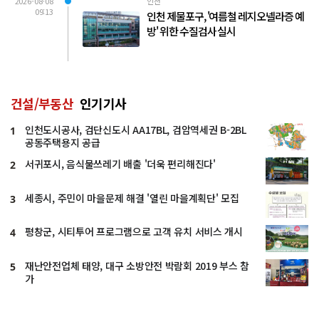
2026-08-08
인천
09:13
인천 제물포구, '여름철 레지오넬라증 예
방' 위한 수질검사 실시
건설/부동산
인기기사
인천도시공사, 검단신도시 AA17BL, 검암역세권 B-2BL
1
공동주택용지 공급
서귀포시, 음식물쓰레기 배출 '더욱 편리해진다'
2
세종시, 주민이 마을문제 해결 '열린 마을계획단' 모집
3
평창군, 시티투어 프로그램으로 고객 유치 서비스 개시
4
재난안전업체 태양, 대구 소방안전 박람회 2019 부스 참
5
가