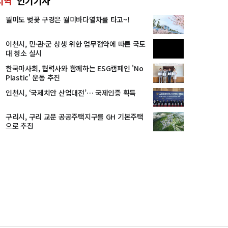
지역
인기기사
월미도 벚꽃 구경은 월미바다열차를 타고~!
이천시, 민·관·군 상생 위한 업무협약에 따른 국토
대 청소 실시
한국마사회, 협력사와 함께하는 ESG캠페인 'No
Plastic' 운동 추진
인천시, ‘국제치안 산업대전’… 국제인증 획득
구리시, 구리 교문 공공주택지구를 GH 기본주택
으로 추진