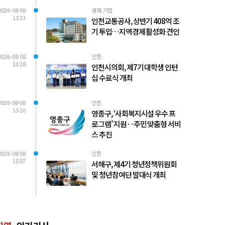
2026-08-08
경제.기업
13:23
인천교통공사, 상반기 408억 조
기 투입…지역경제 활성화 견인
2026-08-08
인천
13:18
인천시의회, 제7기 대학생 인턴
십 수료식 개최
2026-08-08
인천
13:10
영종구, ‘사회복지시설 우수 프
로그램’ 지원‥주민 맞춤형 서비
스 추진
2026-08-08
인천
13:07
서해구, 제4기 청년정책위원회
및 청년참여단 발대식 개최