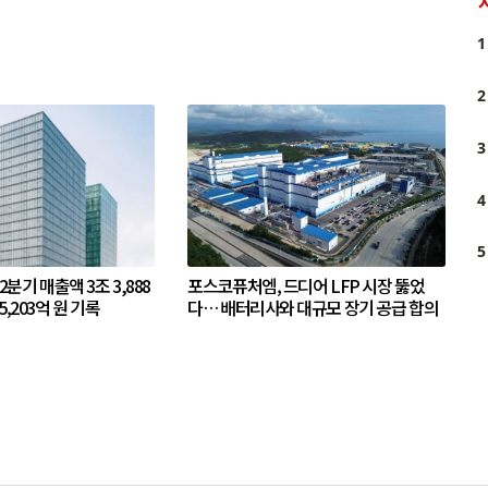
1
2
3
4
5
 2분기 매출액 3조 3,888
포스코퓨처엠, 드디어 LFP 시장 뚫었
5,203억 원 기록
다… 배터리사와 대규모 장기 공급 합의