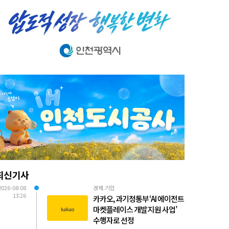
최신기사
2026-08-08
경제.기업
13:26
카카오, 과기정통부 ‘AI 에이전트
마켓플레이스 개발 지원 사업’
수행자로 선정