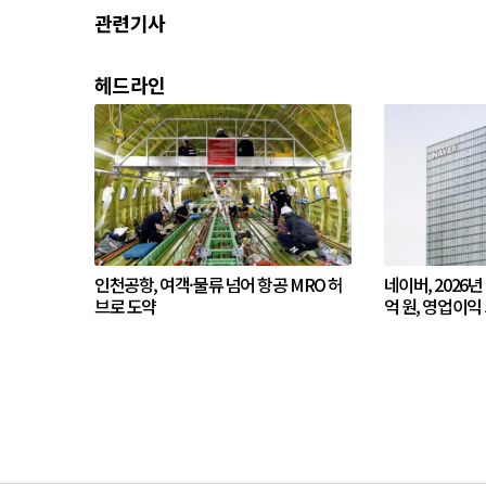
관련기사
헤드라인
인천공항, 여객·물류 넘어 항공 MRO 허
네이버, 2026년
브로 도약
억 원, 영업이익 