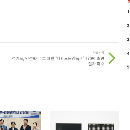
1
2
3
다음기사
4
경기도, 민선9기 1호 제안 ‘지방노동감독관’ 170명 충원
절차 착수
5