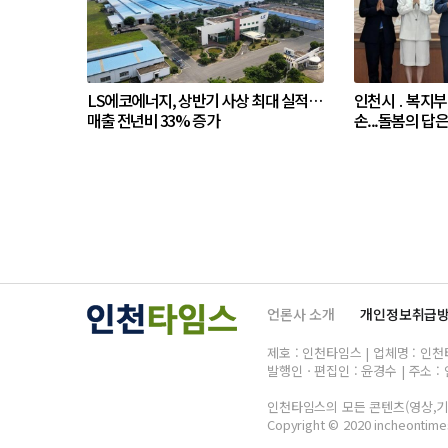
LS에코에너지, 상반기 사상 최대 실적…
인천시 ․ 복지부
매출 전년비 33% 증가
손...돌봄의 답
언론사 소개
개인정보취급
제호 : 인천타임스 | 업체명 : 인천타임
발행인ㆍ편집인 : 윤경수 | 주소 : 
인천타임스의 모든 콘텐츠(영상,기사
Copyright © 2020 incheontimes