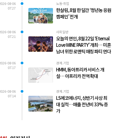
2026-08-06
노동·취업
07:27
한살림, 8월 한 달간 ‘청년농 응원
캠페인’ 전개
2026-08-06
사회일반
07:21
오늘의 연인, 8월 22일 ‘Eternal
Love WINE PARTY’ 개최… 미혼
남녀 위한 로맨틱 매칭 파티 연다
2026-08-06
경제.기업
07:17
HMM, 동아프리카 서비스 개
설… 아프리카 전역 확대
2026-08-06
경제.기업
07:14
LS에코에너지, 상반기 사상 최
대 실적…매출 전년비 33% 증
가