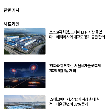
관련기사
헤드라인
포스코퓨처엠, 드디어 LFP 시장 뚫었
다… 배터리사와 대규모 장기 공급 합의
'한화와 함께하는 서울세계불꽃축제
2026' 9월 5일 개최
LS에코에너지, 상반기 사상 최대 실
적…매출 전년비 33% 증가