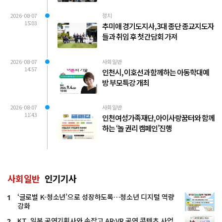
2026-08-07
정치
15:03
추미애 경기도지사, 3대 종단 종교지도자
들과 취임 후 첫 간담회 가져
2026-08-07
사회일반
14:57
인천시, 이호선과 함께하는 아동학대예
방 부모특강 개최
2026-08-07
사회일반
11:43
인천여성가족재단, 아이사랑꿈터와 함께
하는 ‘놀 권리 캠페인’진행
사회일반
인기기사
‘글로벌 K-청소년’으로 성장하도록…청소년 디지털 역량
1
강화
KT, 일본 공연기획사와 손잡고 AR·VR 공연 콘텐츠 사업
2