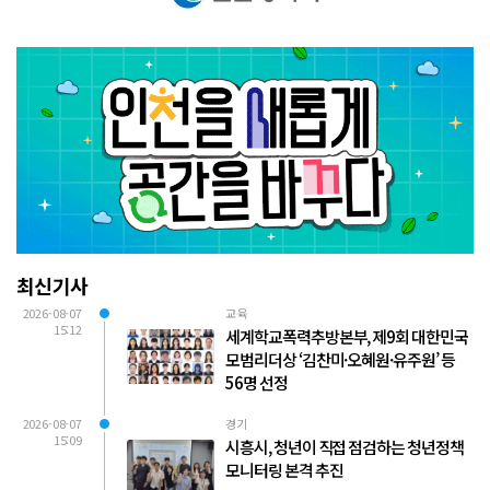
최신기사
2026-08-07
교육
15:12
세계학교폭력추방본부, 제9회 대한민국
모범리더상 ‘김찬미·오혜원·유주원’ 등
56명 선정
2026-08-07
경기
15:09
시흥시, 청년이 직접 점검하는 청년정책
모니터링 본격 추진