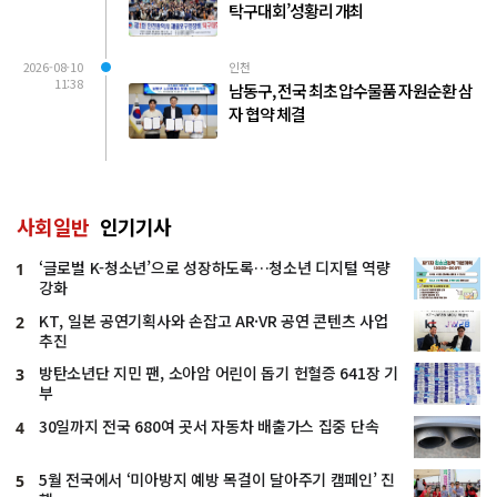
탁구대회’성황리 개최
2026-08-10
인천
11:38
남동구, 전국 최초 압수물품 자원순환 삼
자 협약 체결
사회일반
인기기사
‘글로벌 K-청소년’으로 성장하도록…청소년 디지털 역량
1
강화
KT, 일본 공연기획사와 손잡고 AR·VR 공연 콘텐츠 사업
2
추진
방탄소년단 지민 팬, 소아암 어린이 돕기 헌혈증 641장 기
3
부
30일까지 전국 680여 곳서 자동차 배출가스 집중 단속
4
5월 전국에서 ‘미아방지 예방 목걸이 달아주기 캠페인’ 진
5