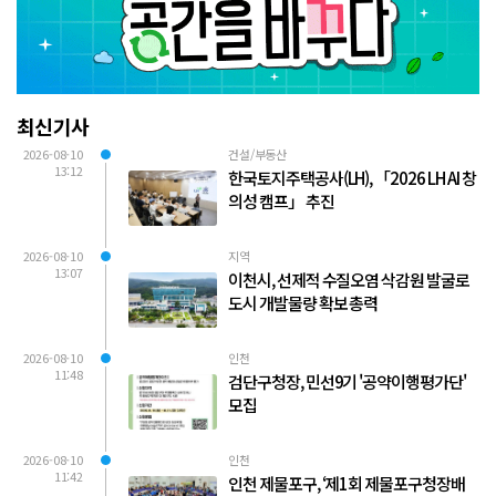
최신기사
2026-08-10
건설/부동산
13:12
한국토지주택공사(LH), 「2026 LH AI 창
의성 캠프」 추진
2026-08-10
지역
13:07
이천시, 선제적 수질오염 삭감원 발굴로
도시 개발물량 확보 총력
2026-08-10
인천
11:48
검단구청장, 민선9기 '공약이행평가단'
모집
2026-08-10
인천
11:42
인천 제물포구, ‘제1회 제물포구청장배